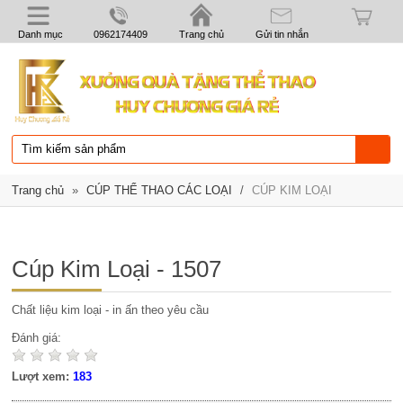
Danh mục
0962174409
Trang chủ
Gửi tin nhắn
Trang chủ
»
CÚP THỂ THAO CÁC LOẠI
/
CÚP KIM LOẠI
Cúp Kim Loại - 1507
Chất liệu kim loại - in ấn theo yêu cầu
Đánh giá:
Lượt xem:
183