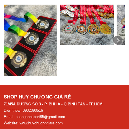
SHOP HUY CHƯƠNG GIÁ RẺ
71/45A ĐƯỜNG SỐ 3 - P. BHH A - Q.BÌNH TÂN - TP.HCM
Điện thoại: 0902090516
Email:
hoanganhsport95@gmail.com
Website:
www.huychuonggiare.com